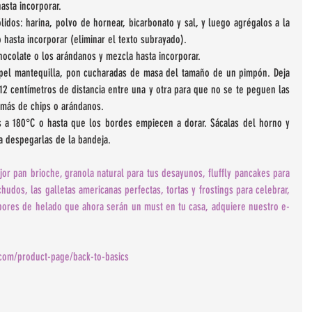
asta incorporar.  
idos: harina, polvo de hornear, bicarbonato y sal, y luego agrégalos a la 
hasta incorporar (eliminar el texto subrayado).  
hocolate o los arándanos y mezcla hasta incorporar.  
pel mantequilla, pon cucharadas de masa del tamaño de un pimpón. Deja 
 centímetros de distancia entre una y otra para que no se te peguen las 
 más de chips o arándanos.  
 a 180°C o hasta que los bordes empiecen a dorar. Sácalas del horno y 
a despegarlas de la bandeja.  
r pan brioche, granola natural para tus desayunos, fluffly pancakes para 
udos, las galletas americanas perfectas, tortas y frostings para celebrar, 
sabores de helado que ahora serán un must en tu casa, adquiere nuestro e-
.com/product-page/back-to-basics