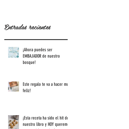
de nuestro
historia!
libro y HOY
queremos
Entradas recientes
compartirl
a contigo!
¡Ahora puedes ser
EMBAJADOR de nuestro
bosque!
Este regalo te va a hacer muy
feliz!
¡Esta receta ha sido el hit de
nuestro libro y HOY queremos