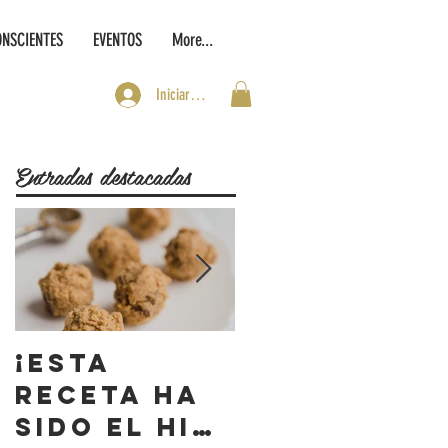
ONSCIENTES
EVENTOS
More...
Iniciar sesión
Entradas destacadas
¡Esta
¡W RADIO
receta ha
comparte
sido el hit
nuestra