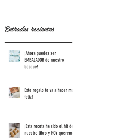
de nuestro
historia!
libro y HOY
queremos
Entradas recientes
compartirl
a contigo!
¡Ahora puedes ser
EMBAJADOR de nuestro
bosque!
Este regalo te va a hacer muy
feliz!
¡Esta receta ha sido el hit de
nuestro libro y HOY queremos