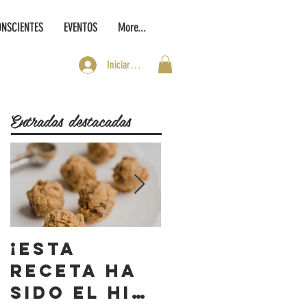
ONSCIENTES
EVENTOS
More...
Iniciar sesión
Entradas destacadas
¡Esta
¡W RADIO
receta ha
comparte
sido el hit
nuestra