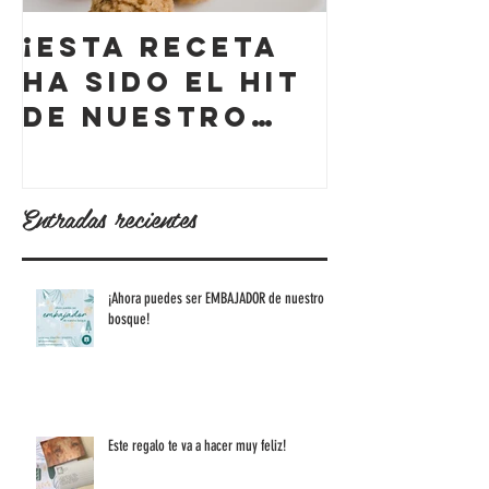
¡Esta receta
¡W RADI
ha sido el hit
compar
de nuestro
nuestr
libro y HOY
histori
queremos
Entradas recientes
compartirla
contigo!
¡Ahora puedes ser EMBAJADOR de nuestro
bosque!
Este regalo te va a hacer muy feliz!